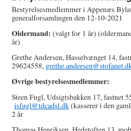
Bestyrelsesmedlemmer i Appenæs Bylaug
generalforsamlingen den 12-10-2021
Oldermand:
(valgt for 1 år) (olderman
år)
Grethe Andersen, Hasselvænget 14, fas
29624558,
grethe.andersen@stofanet.d
Øvrige bestyrelsesmedlemmer:
Steen Fugl, Udsigtsbakken 17, fastnet 
isfugl@tdcadsl.dk
(kasserer i den gamle
2 år
Thomas Henriksen, Hedetoften 13, mob