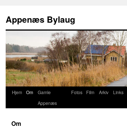
Hop
til
Appenæs Bylaug
indhold
Hjem
Om
Gamle
Fotos
Film
Arkiv
Links
Appenæs
Om