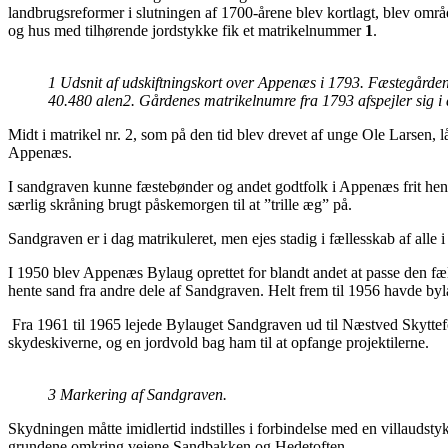
landbrugsreformer i slutningen af 1700-årene blev kortlagt, blev områ
og hus med tilhørende jordstykke fik et matrikelnummer
1
.
1 Udsnit af udskiftningskort over Appenæs i 1793. Fæstegårdene
40.480 alen2. Gårdenes matrikelnumre fra 1793 afspejler sig i da
Midt i matrikel nr. 2, som på den tid blev drevet af unge Ole Larsen
Appenæs.
I sandgraven kunne fæstebønder og andet godtfolk i Appenæs frit hente s
særlig skråning brugt påskemorgen til at ”trille æg” på.
Sandgraven er i dag matrikuleret, men ejes stadig i fællesskab af all
I 1950 blev Appenæs Bylaug oprettet for blandt andet at passe den fæl
hente sand fra andre dele af Sandgraven. Helt frem til 1956 havde by
Fra 1961 til 1965 lejede Bylauget Sandgraven ud til Næstved Skyttefo
skydeskiverne, og en jordvold bag ham til at opfange projektilerne.
3 Markering af Sandgraven.
Skydningen måtte imidlertid indstilles i forbindelse med en villaud
grundene omkring vejene Sandbakken og Hedetoften.