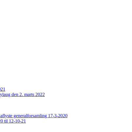
021
ylaug den 2. marts 2022
 aflyste generalforsamling 17-3-2020
0 til 12-10-21