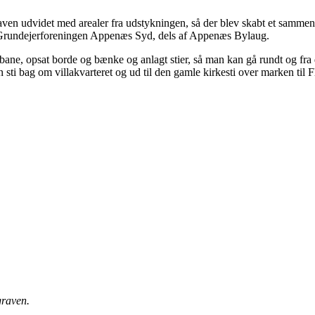
en udvidet med arealer fra udstykningen, så der blev skabt et samme
af Grundejerforeningen Appenæs Syd, dels af Appenæs Bylaug.
dbane, opsat borde og bænke og anlagt stier, så man kan gå rundt og fr
n sti bag om villakvarteret og ud til den gamle kirkesti over marken til F
graven.
bakkevej 3.