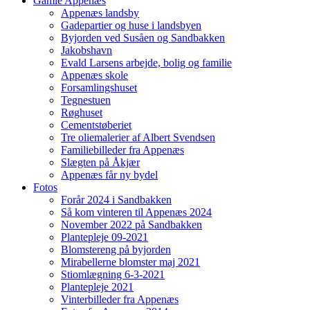
Gamle Appenæs
Appenæs landsby
Gadepartier og huse i landsbyen
Byjorden ved Susåen og Sandbakken
Jakobshavn
Evald Larsens arbejde, bolig og familie
Appenæs skole
Forsamlingshuset
Tegnestuen
Røghuset
Cementstøberiet
Tre oliemalerier af Albert Svendsen
Familiebilleder fra Appenæs
Slægten på Åkjær
Appenæs får ny bydel
Fotos
Forår 2024 i Sandbakken
Så kom vinteren til Appenæs 2024
November 2022 på Sandbakken
Plantepleje 09-2021
Blomstereng på byjorden
Mirabellerne blomster maj 2021
Stiomlægning 6-3-2021
Plantepleje 2021
Vinterbilleder fra Appenæs