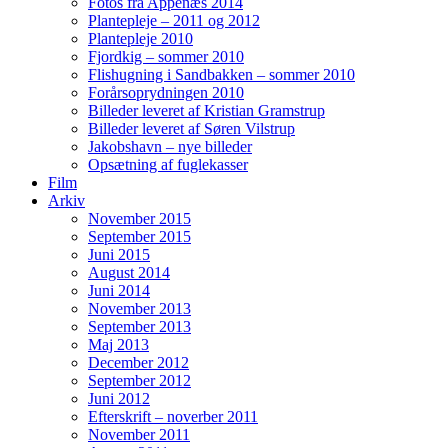
Fotos fra Appenæs 2014
Plantepleje – 2011 og 2012
Plantepleje 2010
Fjordkig – sommer 2010
Flishugning i Sandbakken – sommer 2010
Forårsoprydningen 2010
Billeder leveret af Kristian Gramstrup
Billeder leveret af Søren Vilstrup
Jakobshavn – nye billeder
Opsætning af fuglekasser
Film
Arkiv
November 2015
September 2015
Juni 2015
August 2014
Juni 2014
November 2013
September 2013
Maj 2013
December 2012
September 2012
Juni 2012
Efterskrift – noverber 2011
November 2011