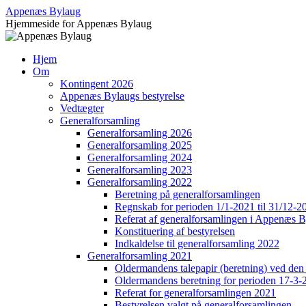
Hop
Appenæs Bylaug
til
Hjemmeside for Appenæs Bylaug
indhold
Hjem
Om
Kontingent 2026
Appenæs Bylaugs bestyrelse
Vedtægter
Generalforsamling
Generalforsamling 2026
Generalforsamling 2025
Generalforsamling 2024
Generalforsamling 2023
Generalforsamling 2022
Beretning på generalforsamlingen
Regnskab for perioden 1/1-2021 til 31/12-2
Referat af generalforsamlingen i Appenæs B
Konstituering af bestyrelsen
Indkaldelse til generalforsamling 2022
Generalforsamling 2021
Oldermandens talepapir (beretning) ved den
Oldermandens beretning for perioden 17-3-2
Referat for generalforsamlingen 2021
Bestyrelsen valgt på generalforsamlingen