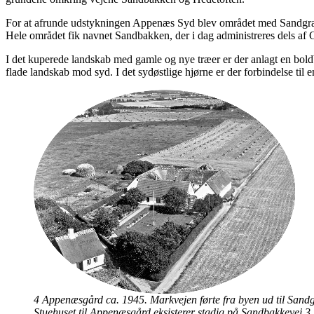
For at afrunde udstykningen Appenæs Syd blev området med Sandgrav
Hele området fik navnet Sandbakken, der i dag administreres dels 
I det kuperede landskab med gamle og nye træer er der anlagt en bol
flade landskab mod syd. I det sydøstlige hjørne er der forbindelse til e
4 Appenæsgård ca. 1945. Markvejen førte fra byen ud til Sand
Stuehuset til Appenæsgård eksisterer stadig på Sand