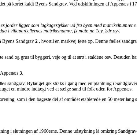
det på kortet kaldt Byens Sandgrav. Ved udskiftningen af Appenæs i 1793
s jorder ligger som lagkagestykker ud fra byen med matrikelnumrene 1, 
g i villaparcellernes matrikelnumre, fx matr. nr. 1ay, 2dr osv.
, lå Byens Sandgrav
2
, hvortil en markvej førte op. Denne fælles sandgrav
and og grus til byggeri, veje og til at strø i staldene osv. Desuden har
e i Appenæs
3
.
les sandgrav. Bylauget gik straks i gang med en plantning i Sandgraven
lauget en mindre indtægt ved at sælge sand til folk uden for Appenæs.
rening, som i den bageste del af området etablerede en 50 meter lang s
stykning i slutningen af 1960erne. Denne udstykning lå omkring Sandgra