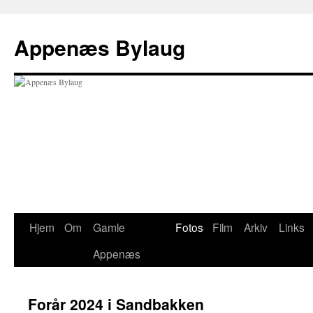
Hop
til
Appenæs Bylaug
indhold
Hjem
Om
Gamle
Fotos
Film
Arkiv
Links
Appenæs
Forår 2024 i Sandbakken