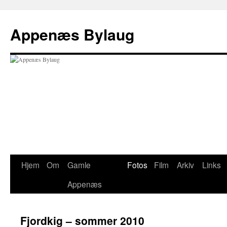
Hop
til
Appenæs Bylaug
indhold
Hjem
Om
Gamle
Fotos
Film
Arkiv
Links
Appenæs
Fjordkig – sommer 2010