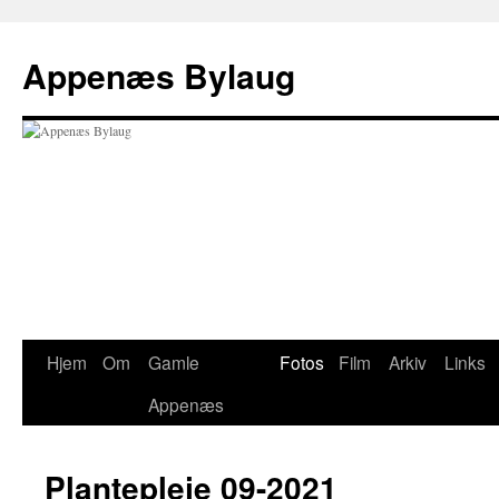
Hop
til
Appenæs Bylaug
indhold
Hjem
Om
Gamle
Fotos
Film
Arkiv
Links
Appenæs
Plantepleje 09-2021