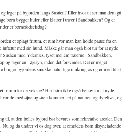
dt og leger på byjorden langs Susåen? Eller hvor tit ser man dem gå
e børn bygger huler eller klatrer i træer i Sandbakken? Og er
år der er børnefødselsdag?
rden et oplagt frirum, et rum hvor man kan holde pause fra en
e luftetur med sin hund. Måske går man også blot tur for at nyde
er Susåen mod Ydernæs, lyset mellem træerne i Sandbakken,
r op og tager én i øjesyn, inden det forsvinder. Det er meget
re bruger byjordens smukke natur lige omkring os og er med til at
 et frirum for de voksne? Har børn ikke også behov for at nyde
 hvor de med øjne og øren kommer tæt på naturen og dyrelivet, og
 til, at den fælles byjord bør bevares som rekreative arealer. Den
i. Nu og da undrer vi os dog over, at områdets børn tilsyneladende