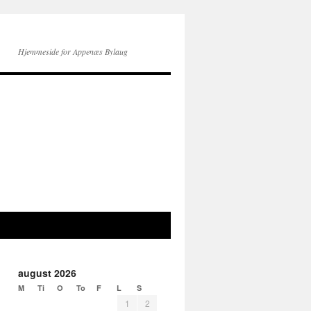
Hjemmeside for Appenæs Bylaug
august 2026
M
Ti
O
To
F
L
S
1
2