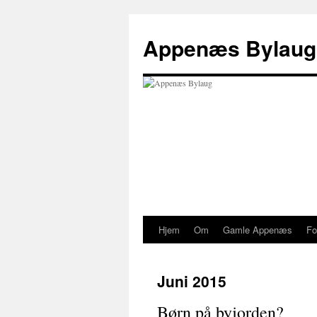
Hop
til
Appenæs Bylaug
indhold
Hjem
Om
Gamle Appenæs
Fo
Juni 2015
Børn på byjorden?