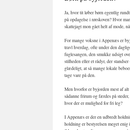
Ja, hvor tit løber børn egentlig run
på opdagelse i rørskoven? Hvor mang
skattejagt mon gået helt af mode, n
For mange voksne i Appenæs er byjo
travl hverdag, ofte under den daglig
fuglesangen, den smukke udsigt ov
stilheden eller et rådyr, der standse
glædeligt, at så mange lokale beboe
tage vare på den.
Men hvorfor er byjorden mest af alt
sådanne frirum og færdes på steder,
hvor der er mulighed for fri leg?
I Appenæs er der en udbredt holdning
holdning er bestyrelsen meget enig 