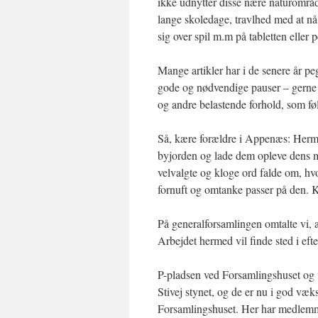
ikke udnytter disse nære naturområd
lange skoledage, travlhed med at nå 
sig over spil m.m på tabletten elle
Mange artikler har i de senere år peg
gode og nødvendige pauser – gerne 
og andre belastende forhold, som fø
Så, kære forældre i Appenæs: Hermed
byjorden og lade dem opleve dens m
velvalgte og kloge ord falde om, h
fornuft og omtanke passer på den. Ko
På generalforsamlingen omtalte vi, a
Arbejdet hermed vil finde sted i eft
P-pladsen ved Forsamlingshuset og v
Stivej stynet, og de er nu i god væks
Forsamlingshuset. Her har medlemme